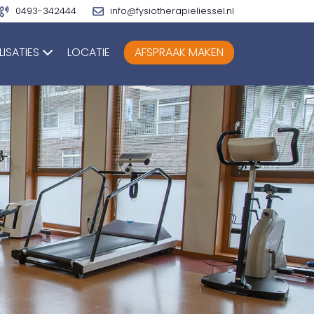
0493-342444
info@fysiotherapieliessel.nl
LISATIES
LOCATIE
AFSPRAAK MAKEN