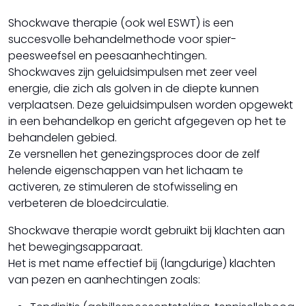
Parkinson
Revalidatie
Shockwave therapie (ook wel ESWT) is een
Shockwave
succesvolle behandelmethode voor spier-
Sporten onder begeleiding
peesweefsel en peesaanhechtingen.
TENS
Shockwaves zijn geluidsimpulsen met zeer veel
Valpreventie
energie, die zich als golven in de diepte kunnen
verplaatsen. Deze geluidsimpulsen worden opgewekt
in een behandelkop en gericht afgegeven op het te
behandelen gebied.
Ze versnellen het genezingsproces door de zelf
helende eigenschappen van het lichaam te
activeren, ze stimuleren de stofwisseling en
verbeteren de bloedcirculatie.
Shockwave therapie wordt gebruikt bij klachten aan
het bewegingsapparaat.
Het is met name effectief bij (langdurige) klachten
van pezen en aanhechtingen zoals: