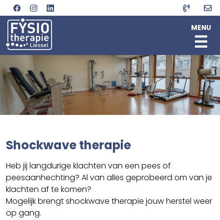
MENU
HOME
TEAM
OVER ONS
Joost Bukkems
SPECIALISATIES
Koen Kuunders
LOCATIE
Ben van Meijgaard
Fysiotherapie (aan huis)
Annelaura Leeuwenberg
AFSPRAAK MAKEN
Manuele therapie
Minke Swiggers
Geriatrie Fysiotherapie
Shockwave therapie
Artrose
Dry needling
Heb jij langdurige klachten van een pees of
Etalagebenen
peesaanhechting? Al van alles geprobeerd om van je
Fasciatherapie
klachten af te komen?
Kaak- en halsfysiotherapie
Mogelijk brengt shockwave therapie jouw herstel weer
Longaandoeningen
Osteoporose
op gang.